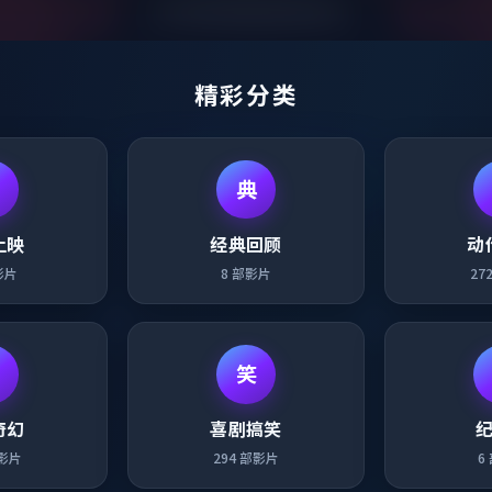
精彩分类
典
上映
经典回顾
动
影片
8
部影片
27
笑
奇幻
喜剧搞笑
影片
294
部影片
6