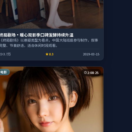
终局剧场·暖心观影季口碑发酵持续升温
《终局剧场》以悬疑类型为看点，中国大陆班底参与制作，叙事
完整、节奏舒适，适合休闲时段观看。
3.7万
8.3
2019-03-15
电影
2:08:25