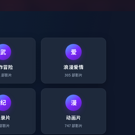
武
爱
作冒险
浪漫爱情
2
部影片
305
部影片
纪
漫
纪录片
动画片
部影片
747
部影片