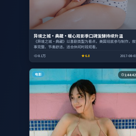
异境之城·典藏·暖心观影季口碑发酵持续升温
《异境之城·典藏》以喜剧类型为看点，美国班底参与制作，叙
事完整、节奏舒适，适合休闲时段观看。
8.1万
6.8
2017-08-0
电影
1:44:42