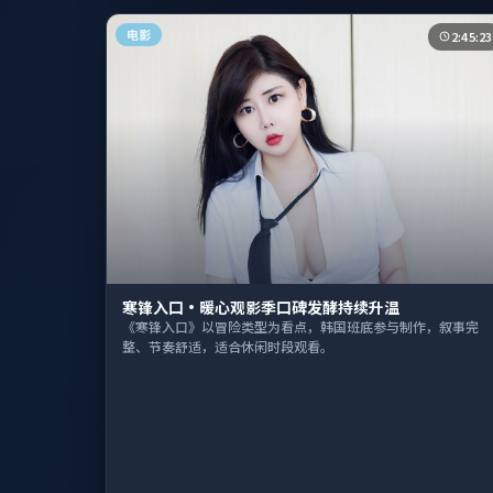
电影
2:45:23
寒锋入口·暖心观影季口碑发酵持续升温
《寒锋入口》以冒险类型为看点，韩国班底参与制作，叙事完
整、节奏舒适，适合休闲时段观看。