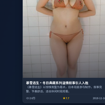
暴雪逃生·冬日典藏系列温情叙事引人入胜
《暴雪逃生》以惊悚类型为看点，日本班底参与制作，叙事完
整、节奏舒适，适合休闲时段观看。
2.6万
7.7
2018-11-1