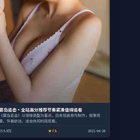
雾岛追击·全站高分推荐节奏紧凑值得追看
《雾岛追击》以惊悚类型为看点，日本班底参与制作，叙事完
整、节奏舒适，适合休闲时段观看。
5.9万
7.5
2021-04-28