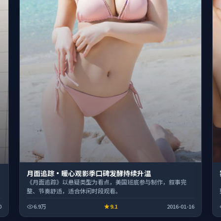
月面追踪·暖心观影季口碑发酵持续升温
《月面追踪》以悬疑类型为看点，美国班底参与制作，叙事完
整、节奏舒适，适合休闲时段观看。
0
6.9万
9.1
2016-01-16