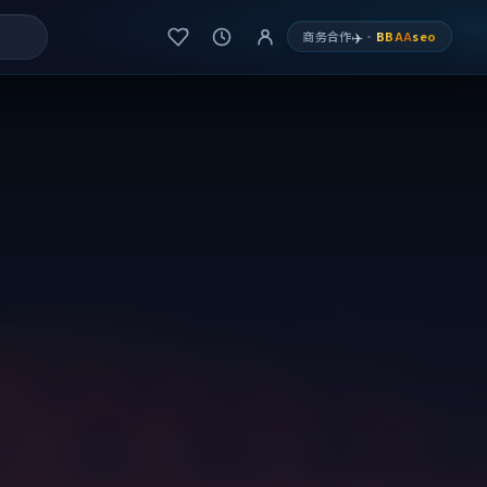
✈️
商务合作
·
BBAA
seo