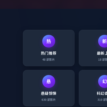
热
新
热门推荐
最新
48
部影片
18
部
悬
幻
悬疑惊悚
科幻
630
部影片
310
部